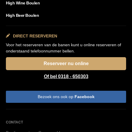
High Wine Boulen
High Beer Boulen
DIRECT RESERVEREN
Voor het reserveren van de banen kunt u online reserveren of
onderstaand telefoonnummer bellen.
Reserveer nu online
Of bel 0318 - 650303
Bezoek ons ook op
Facebook
CONTACT