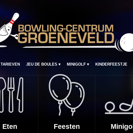
TARIEVEN
JEU DE BOULES
MINIGOLF
KINDERFEESTJE
Eten
Feesten
Minigo