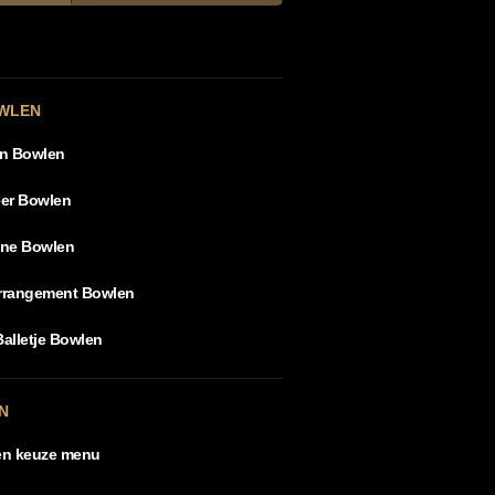
WLEN
en Bowlen
er Bowlen
ine Bowlen
arrangement Bowlen
Balletje Bowlen
N
en keuze menu