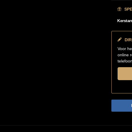
SP
Kerstar
DI
Voor he
online 
telefoo