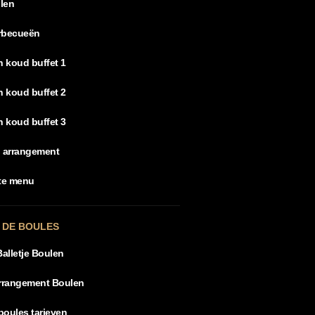
llen
rbecueën
 koud buffet 1
 koud buffet 2
 koud buffet 3
 arrangement
rte menu
 DE BOULES
Balletje Boulen
arrangement Boulen
boules tarieven