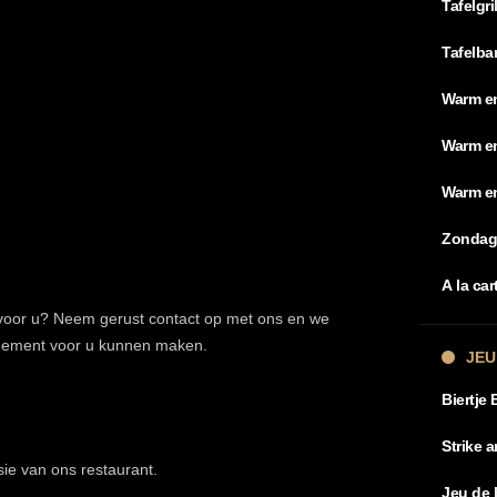
Tafelgri
Tafelba
Warm en
Warm en
Warm en
Zondag
A la ca
 voor u? Neem gerust contact op met ons en we
ngement voor u kunnen maken.
JEU
Biertje 
Strike 
sie van ons restaurant.
Jeu de 