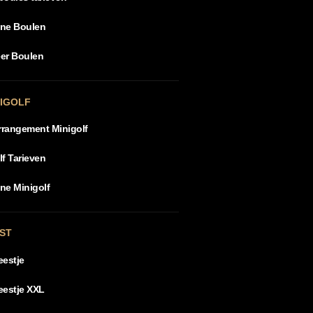
ine Boulen
er Boulen
NIGOLF
arrangement Minigolf
lf Tarieven
ne Minigolf
ST
eestje
eestje XXL