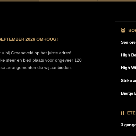
BO
 SEPTEMBER 2026 OMHOOG!
Senior
u bij Groeneveld op het juiste adres!
High Be
lijke sfeer en bied plaats voor ongeveer 120
erse arrangementen die wij aanbieden.
High W
Strike 
Biertje 
ETE
3 gang