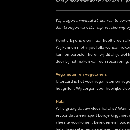
Kom je uiteindelijk met minder dan 15 p
Wij vragen minimaal 24 uur van te voren
dan brengen wij €10,- p.p. in rekening 
Komt u bij ons eten maar heeft u een al
Wij kunnen met vrijwel alle wensen rek
kunnen bereiden horen wij dit altijd wel he
door bij het maken van een reservering.
Veganisten en vegetariërs
Uiteraard is het voor veganisten en veg
het grillen. Wij zorgen voor heerlijke vl
Halal
Wil u graag dat uw vlees halal is? Wanne
ervoor dat u een apart bordje krijgt met
vlees te voorkomen, bereiden en houden
halalvlees rekenen wij wel een toeslag 