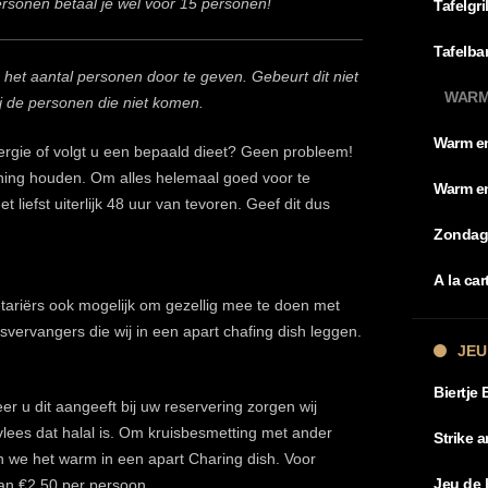
ersonen betaal je wel voor 15 personen!
Tafelgri
Tafelba
 het aantal personen door te geven. Gebeurt dit niet
WARM
bij de personen die niet komen.
Warm en
lergie of volgt u een bepaald dieet? Geen probleem!
ening houden. Om alles helemaal goed voor te
Warm en
t liefst uiterlijk 48 uur van tevoren. Geef dit dus
Zondag
A la ca
etariërs ook mogelijk om gezellig mee te doen met
eesvervangers die wij in een apart chafing dish leggen.
JEU
Biertje 
er u dit aangeeft bij uw reservering zorgen wij
 vlees dat halal is. Om kruisbesmetting met ander
Strike 
 we het warm in een apart Charing dish. Voor
Jeu de 
van €2,50 per persoon.