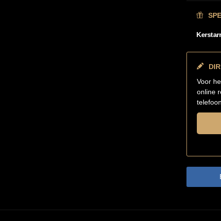
SP
Kerstar
DI
Voor he
online 
telefoo