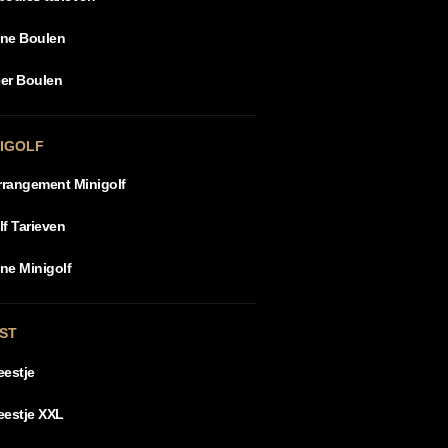
ine Boulen
er Boulen
NIGOLF
arrangement Minigolf
lf Tarieven
ne Minigolf
ST
eestje
eestje XXL