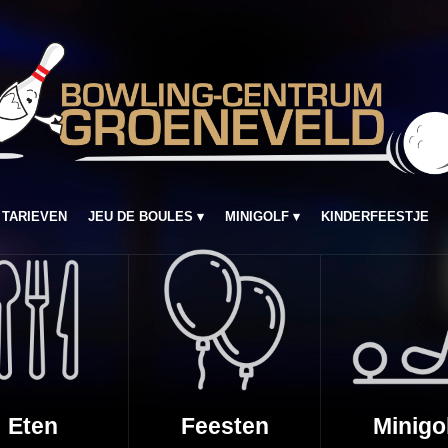
TARIEVEN
JEU DE BOULES
MINIGOLF
KINDERFEESTJE
Eten
Feesten
Minigo