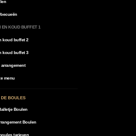
llen
rbecueën
 EN KOUD BUFFET 1
 koud buffet 2
 koud buffet 3
 arrangement
rte menu
 DE BOULES
Balletje Boulen
arrangement Boulen
boules tarieven