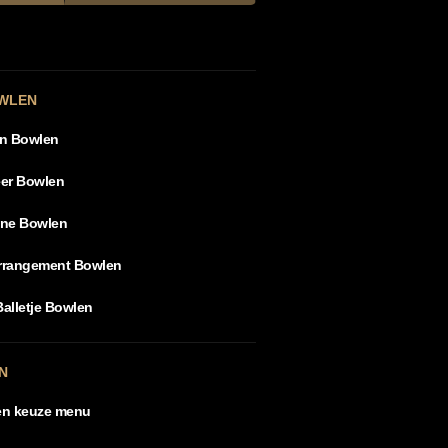
WLEN
en Bowlen
er Bowlen
ine Bowlen
arrangement Bowlen
Balletje Bowlen
N
en keuze menu