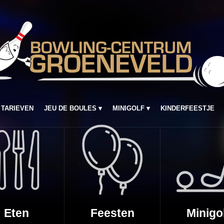
TARIEVEN
JEU DE BOULES
MINIGOLF
KINDERFEESTJE
Eten
Feesten
Minigo