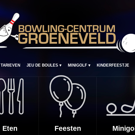
TARIEVEN
JEU DE BOULES
MINIGOLF
KINDERFEESTJE
Eten
Feesten
Minigo